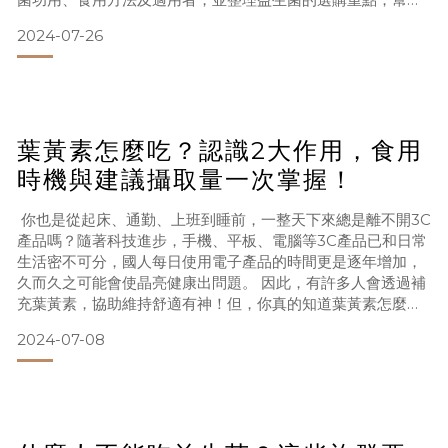
維持消化道機能！ 吃益生菌好處有哪些？4大益生菌功用全掌
2024-07-26
握！現代多數人的生活型態，總是離不開繁忙的工作和餐餐精
緻的外食，長期下來容易導致營養不均衡，進而影響整體健康
維持。不僅會遇到囤積卡卡的困擾，在四季交替時，更容易讓
健康守護
葉黃素怎麼吃？認識2大作用，食用
時機與建議攝取量一次掌握！
你也是從起床、通勤、上班到睡前，一整天下來總是離不開3C
產品嗎？隨著科技進步，手機、平板、電腦等3C產品已和日常
生活密不可分，國人每日使用電子產品的時間更是逐年增加，
久而久之可能會使晶亮健康出問題。 因此，有許多人會透過補
充葉黃素，協助維持舒適有神！但，你真的知道葉黃素怎麼吃
才有幫助嗎？本篇文章將帶你解析葉黃素的2大好處及食用方
2024-07-08
法，並整理葉黃素的4個挑選重點，幫助維持光采動人！ 葉黃
素有用嗎？了解什麼是葉黃素！ 葉黃素(lutein)，是一種天然
的黃色色素，屬於脂溶性的類胡蘿蔔素。由於葉黃素具