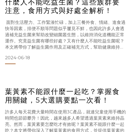
什麼人不能吃益生菌？這些族群要
注意，食用方式與好處全解析！
面對生活壓力、工作緊湊忙碌，加上三餐外食、情緒、進食過
快等因素，排便不順等問題似乎屢見不鮮，也因此許多人會透
過補充益生菌來幫助改變細菌叢生態，以維持消化道機能正常
運作。究竟益生菌有哪些好處？又有什麼人不能吃益生菌呢？
本文將帶你了解益生菌作用及正確補充方式，幫助健康維持！
為什麼要吃益生菌？了解益生菌的好處！ 由於現代人生活節奏
2024-06-18
快，熬夜工作、加班應酬更是常態，許多人也因生活忙碌而養
成三餐外食的習慣，在這樣的飲食模式下，不僅會吃下許多高
油高鹽的食物，蔬菜水果也相對攝取不足，加上生活中的壓力
與睡眠等因
葉黃素不能跟什麼一起吃？掌握食
用關鍵，5大選購要點一次看！
許多人每天花費大量時間在使用3C產品，就連兒童使用手機的
時間也節節攀升！因此，越來越多人希望透過葉黃素來維持晶
亮。然而，葉黃素要怎麼吃才有效呢？葉黃素不能跟什麼一起
吃？本文將帶你深入了解葉黃素的食用方式，並提供葉黃素的