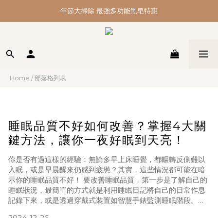
你的小幸運來了!點擊神祕通道>>賺分潤金<<
年節大掃除 最強多功能黑皂特惠
你的小幸運來了!點擊神祕通道>>賺分潤金<<
Home
/
部落格列表
睡眠品質不好如何改善？掌握4大關
鍵方法，讓你一夜好眠到天亮！
你是否有過這樣的經驗：無論多早上床睡覺，都輾轉反側難以
入眠，或是早晨醒來仍感到疲憊？其實，這些情況都可能在暗
示你的睡眠品質不好！ 要改善睡眠品質，第一步是了解自己的
睡眠狀況，最簡單的方式就是利用睡眠日記將自己的日常作息
記錄下來，或是透過穿戴式裝置如智慧手錶監測睡眠階段。若
這些情況持續存在，建議尋求專業醫師協助，並考慮進行睡眠
2024-12-26