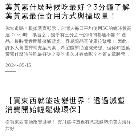
葉黃素什麼時候吃最好？3分鐘了解
落」，並且結合循環包裝，取代一次性運輸包材，堅持環保直
到產品銷售的最後一哩路，為消費者創建從產品製程到出貨包
葉黃素最佳食用方式與攝取量！
裝都永續循環的綠色消費旅程。
你知道嗎？根據調查顯示，台灣人每日平均使用3C的總時數高
達10.7小時，換言之，幾乎有三分之一的時間都離不開3C產
品。長時間近距離接觸藍光，容易讓晶亮健康拉緊報！ 因此，
將健康產業與綠色電商結合，雲飛選擇打造更
許多人會選擇補充葉黃素，希望能幫助過濾光線。但你知道葉
黃素什麼時候吃最好嗎？要吃多久才有效呢？本篇文章將帶你
詳細解析葉黃素的最佳食用方式及攝取量，幫助守護晶亮健
2024-05-13
康。葉黃素是什麼？了解葉黃素功效！葉黃素(lutein)，是一種
脂溶性的類胡蘿蔔素，擁有吸收有害光線、過濾藍光的特性，
與玉米黃素同樣都是維持人體晶明的重要成分。葉黃素的功
【買東西就能改變世界！透過減塑
消費開始輕鬆做環保】
從買東西開始改變世界！ 雲飛選擇透過有意識減塑消費與海洋
共好