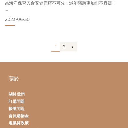
當海洋保育與食安健康密不可分，減塑議題更加刻不容緩！
四面環海、依海而生，台灣不僅在地緣上有著與海洋密不可分
2023-06-30
的緊密關係，海生環境的好壞更在我們的日常中造成深遠的影
響。隨著近年外帶、外送的新生活型態興起，因消費、購物帶
來的各種包裝容器…造成每年約有1,270 萬噸的塑膠垃圾流入海
洋。
1
2
不僅導致海洋生物誤食塑膠垃圾致死的新聞屢見不鮮，長年下
來更累積了大量塑膠微粒在牠們體內。而台灣攝取海鮮的飲食
文化，更讓國人平均一年就將
關於
關於我們
訂購問題
帳號問題
會員購物金
退換貨政策