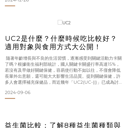
品質檢測，從腦波、心跳到氧氣濃度，全面掌握睡眠狀況。 睡
眠品質不好的原因有哪些？4大因素一次看！ 要改善睡眠，首
先應了解為什麼會睡不好，導致睡眠品質不好的因素有4
個： 1．環
UC2是什麼？什麼時候吃比較好？
適用對象與食用方式大公開！
隨著年齡增長與不良的生活習慣，逐漸感受到關鍵活動力卡關
了嗎？根據衛生福利部統計，國人關鍵卡關盛行率高達15%，
若沒有及早做好關鍵保健，容易使行動不如以往，不僅會降低
長輩外出意願，還可能大大影響生活品質。提到關鍵保健，許
多人會選擇補充保健品，而近幾年「UC2(UC-||)」已成為討論
度相當高的保健成分。究竟UC2(UC-||)是什麼？與葡萄糖胺、
2024-09-06
蛋殼膜有什麼差別呢？本篇文章將帶你解析UC2(UC-||)的功
能、吃法及適合族群，並整理蛋殼膜、UC2(UC-||)和葡萄糖胺
的比較表，輕鬆找回靈活自在
益生菌比較：了解8種益生菌種類與