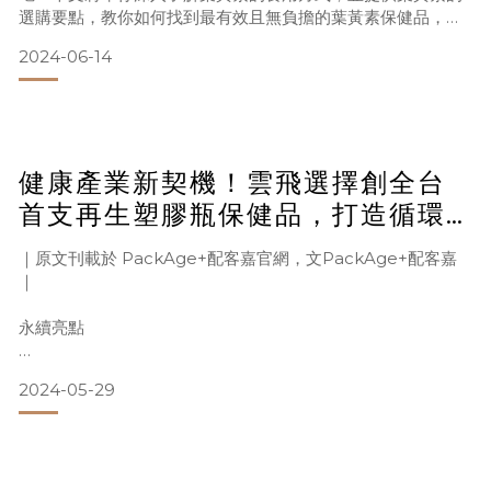
選購要點，教你如何找到最有效且無負擔的葉黃素保健品，幫
助維持晶亮健康！ 葉黃素種類有哪些？2大類型全解析！ 現代
2024-06-14
人坐在螢幕前的時間越來越久，長時間的過度使用不僅會帶來
負擔，也容易引起不適。而葉黃素能協助吸收光線中能量較強
的藍光並過濾，有助於維持晶亮保健，同時更是調節生理機能
與健康維
健康產業新契機！雲飛選擇創全台
首支再生塑膠瓶保健品，打造循環
綠色電商
｜原文刊載於 PackAge+配客嘉官網，文PackAge+配客嘉
｜
永續亮點
2024-05-29
作為台灣醫療產業中第一家獲得 B 型企業認證的友信醫療集
團，旗下的德高實業股份有限公司秉持「永續共好」的精神，
將健康產業與 ESG 結合，創立全台第一支使用再生塑膠瓶器的
保健品「雲飛選擇」，以及循環綠色電商「UHC 友健康角