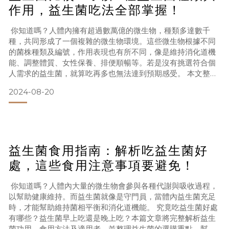
作用，益生菌吃法全部掌握！
你知道嗎？人體內擁有超過數萬億的微生物，種類多達數千
種，共同形成了一個複雜的微生物環境。這些微生物根據不同
的菌株種類及編號，作用表現也有所不同，像是維持消化道機
能、調整體質、女性保養、排便順暢等。若是沒有挑選符合個
人需求的益生菌，就算吃再多也無法達到預期感受。 本文整理
了8種常見的益生菌比較表，並分享不同種類的益生菌好處及
2024-08-20
吃法，與我們一起正確補充，幫助健康維持吧！ 為什麼要吃益
生菌？掌握益生菌的重要性！在現代的生活方式下，不少人可
能會感覺身體狀態不佳，尤其是三餐在外的飲食習慣，往往容
易吃下高油
益生菌食用指南：解析吃益生菌好
處，這些食用注意事項要避免！
你知道嗎？人體內大量的微生物會參與各種代謝與吸收過程，
以幫助健康維持。而益生菌就像是守門員，當體內益生菌充足
時，才能幫助維持菌相平衡和消化道機能。 究竟吃益生菌好處
有哪些？益生菌早上吃還是晚上吃？本篇文章將完整解析益生
菌功用、食用方法及適用者，並整理益生菌的選購重點，幫助