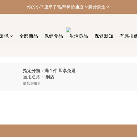
你的小幸運來了!點擊神祕通道>>賺分潤金<<
你的小幸運來了!點擊神祕通道>>賺分潤金<<
年節大掃除 最強多功能黑皂特惠
你的小幸運來了!點擊神祕通道>>賺分潤金<<
環境
全部商品
保健食品
生活良品
保健新知
有感推
指定分類：滿 1 件 即享免運
適用通路：
網店
條款與細則