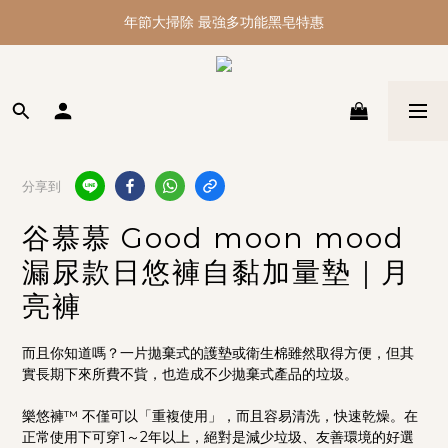
你的小幸運來了!點擊神祕通道>>賺分潤金<<
你的小幸運來了!點擊神祕通道>>賺分潤金<<
分享到
谷慕慕 Good moon mood
漏尿款日悠褲自黏加量墊｜月
亮褲
而且你知道嗎？一片拋棄式的護墊或衛生棉雖然取得方便，但其
實長期下來所費不貲，也造成不少拋棄式產品的垃圾。
樂悠褲™ 不僅可以「重複使用」，而且容易清洗，快速乾燥。在
正常使用下可穿1～2年以上，絕對是減少垃圾、友善環境的好選