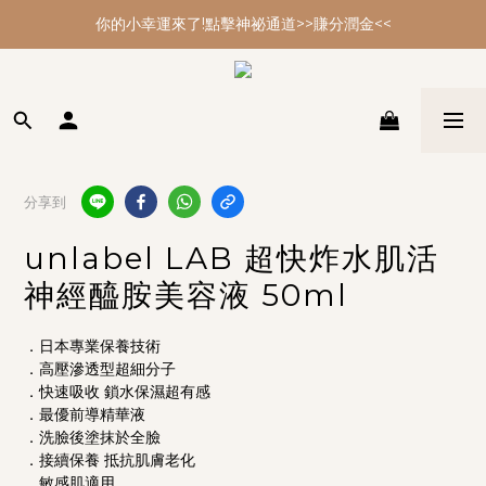
你的小幸運來了!點擊神祕通道>>賺分潤金<<
你的小幸運來了!點擊神祕通道>>賺分潤金<<
年節大掃除 最強多功能黑皂特惠
你的小幸運來了!點擊神祕通道>>賺分潤金<<
分享到
unlabel LAB 超快炸水肌活
神經醯胺美容液 50ml
．日本專業保養技術
．高壓滲透型超細分子
．快速吸收 鎖水保濕超有感
．最優前導精華液
．洗臉後塗抹於全臉
．接續保養 抵抗肌膚老化
．敏感肌適用