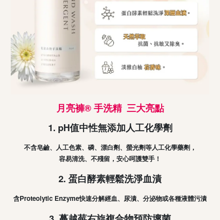
月亮褲® 手洗精 三大亮點
1. pH值中性無添加人工化學劑
不含皂鹼、人工色素、磷、漂白劑、螢光劑等人工化學藥劑，
容易清洗、不殘留，安心呵護雙手！
2. 蛋白酵素輕鬆洗淨血漬
含Proteolytic Enzyme快速分解經血、尿漬、分泌物或各種液體污漬
3. 蔓越莓右旋複合物預防壞菌