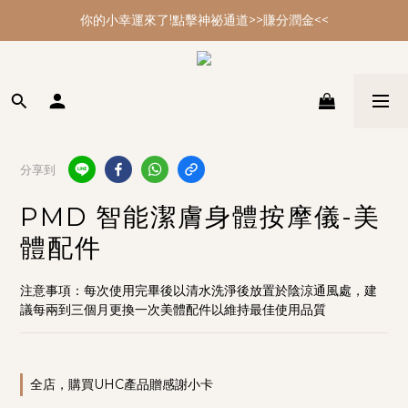
你的小幸運來了!點擊神祕通道>>賺分潤金<<
你的小幸運來了!點擊神祕通道>>賺分潤金<<
年節大掃除 最強多功能黑皂特惠
你的小幸運來了!點擊神祕通道>>賺分潤金<<
分享到
PMD 智能潔膚身體按摩儀-美
體配件
注意事項：每次使用完畢後以清水洗淨後放置於陰涼通風處，建
議每兩到三個月更換一次美體配件以維持最佳使用品質
全店，購買UHC產品贈感謝小卡