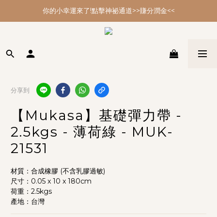
你的小幸運來了!點擊神祕通道>>賺分潤金<<
你的小幸運來了!點擊神祕通道>>賺分潤金<<
年節大掃除 最強多功能黑皂特惠
你的小幸運來了!點擊神祕通道>>賺分潤金<<
分享到
【Mukasa】基礎彈力帶 -
2.5kgs - 薄荷綠 - MUK-
21531
材質：合成橡膠 (不含乳膠過敏)
尺寸：0.05 x 10 x 180cm
荷重：2.5kgs
產地：台灣