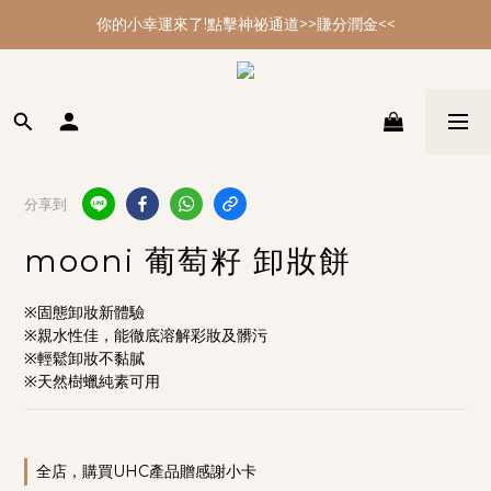
你的小幸運來了!點擊神祕通道>>賺分潤金<<
你的小幸運來了!點擊神祕通道>>賺分潤金<<
年節大掃除 最強多功能黑皂特惠
你的小幸運來了!點擊神祕通道>>賺分潤金<<
分享到
mooni 葡萄籽 卸妝餅
※固態卸妝新體驗
※親水性佳，能徹底溶解彩妝及髒污
※輕鬆卸妝不黏膩
※天然樹蠟純素可用
全店，購買UHC產品贈感謝小卡