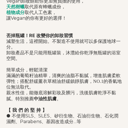
Vegan卸妝餅給你更加無負擔的使用，
天然樹蠟
取代原有蜂蠟成份，
植物成分
取代人工色素，
讓Vegan的你有更好的選擇！
丟掉瓶罐！RE 改變你的卸妝習慣
減塑生活，這裡開始。不製造不使用就可以多保護地球一
分。
卸妝產品不是只能用瓶罐裝，沐澧給你乾淨無瓶罐的浴室
空間。
簡單成分，輕鬆清潔
滿滿的葡萄籽油精華，清爽的油脂不黏膩，增進肌膚柔軟
彈性；搭配舒緩薰衣草精油舒緩鎮靜肌膚，NO.1的香氣地
位無法取代。
親水性佳，能徹底溶解彩妝及髒污，洗後肌膚乾淨不黏
中油性肌膚
膩。特別推薦
。
【 我 們 的 堅 持 】
● 不使用SLS、SLES、矽衍生物、石油衍生物、石化潤
濕劑、Parabens、基因改造成分…等