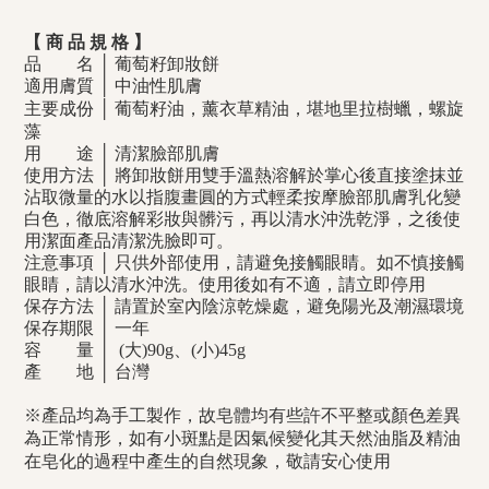
【 商 品 規 格 】
品 名 │ 葡萄籽卸妝餅
適用膚質 │ 中油性肌膚
主要成份 │ 葡萄籽油，薰衣草精油，
堪地里拉
樹蠟
，螺旋
藻
用 途 │ 清潔臉部肌膚
使用方法 │ 將卸妝餅用雙手溫熱溶解於掌心後直接塗抹並
沾取微量的水以指腹畫圓的方式輕柔按摩臉部肌膚乳化變
白色，徹底溶解彩妝與髒污，再以清水沖洗乾淨，之後使
用潔面產品清潔洗臉即可。
注意事項 │ 只供外部使用，請避免接觸眼睛。如不慎接觸
眼睛，請以清水沖洗。使用後如有不適，請立即停用
保存方法 │ 請置於室內陰涼乾燥處，避免陽光及潮濕環境
保存期限 │ 一年
容 量 │ (大)90g、(小)45g
產 地 │ 台灣
※產品均為手工製作，故皂體均有些許不平整或顏色差異
為正常情形，如有小斑點是因氣候變化其天然油脂及精油
在皂化的過程中產生的自然現象，敬請安心使用