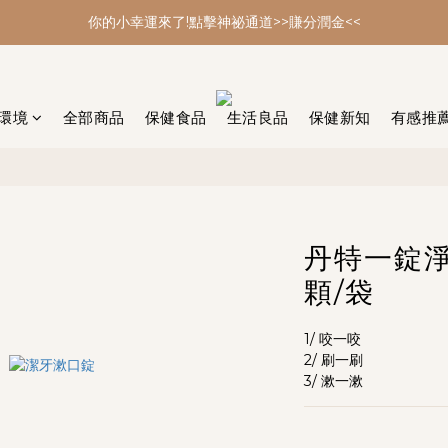
你的小幸運來了!點擊神祕通道>>賺分潤金<<
你的小幸運來了!點擊神祕通道>>賺分潤金<<
年節大掃除 最強多功能黑皂特惠
你的小幸運來了!點擊神祕通道>>賺分潤金<<
環境
全部商品
保健食品
生活良品
保健新知
有感推
丹特一錠淨 
顆/袋
1/ 咬一咬
2/ 刷一刷
3/ 漱一漱