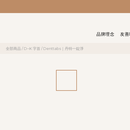
品牌理念
友善
全部商品
/
D~K 字首
/
Denttabs｜丹特一錠淨