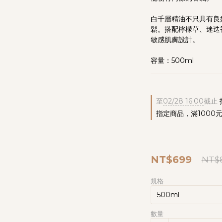
白千層精油不只具有良
鬆。搭配檸檬草、迷迭
敏感肌膚設計。
容量：500ml
至
02/28 16:00
截止
指定商品，滿1000
NT$699
NT$
規格
數量