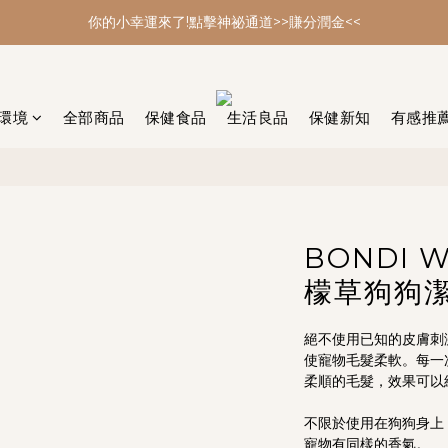
你的小幸運來了!點擊神祕通道>>賺分潤金<<
你的小幸運來了!點擊神祕通道>>賺分潤金<<
年節大掃除 最強多功能黑皂特惠
你的小幸運來了!點擊神祕通道>>賺分潤金<<
環境
全部商品
保健食品
生活良品
保健新知
有感推
BONDI
檬草狗狗
絕不使用已知的皮膚刺
使寵物毛髮柔軟。每一
柔順的毛髮，效果可以
不限於使用在狗狗身上
寵物有同樣的香氣。