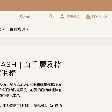
會員登入
購物車(0)
立即購買
薦
會員禮遇
 WASH｜白千層及檸
潔毛精
激物，配方添加維他命E和葵花籽萃取物
次幫寵物洗完澡後，心愛的寵物就能擁有
維持數天之久。
，連人體也可以使用，讓你可以和心愛的